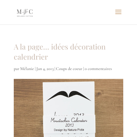
A la page… idées décoration
calendrier
par
Mélanie
|
Jan 4, 2013
|
Coups de coeur
|
0 commentaires